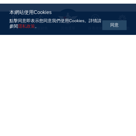
本網站使用Cookies
點擊同意即表示您同意我們使用Cookies。詳情請
同意
參閱
隱私政策
。
基金會
船艇銷售
其他選單
保養維修
航海活動
WARHAWK Sailing 駝峰航海於2018年由駝峰開發股份有
限公司與友晶科技集團共同成立。致力推廣大帆船航海運
動。我們經由航海教育、比賽訓練、跨洋長航，為台灣培
養大帆船航海族群。
隱私政策