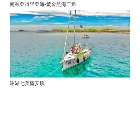
南歐亞得里亞海-黃金航海三角
澎湖七美望安嶼