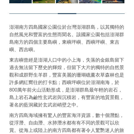
澎湖南方四島國家公園位於台灣澎湖群島，以其獨特的
自然風光和豐富的生態而聞名。該國家公園包括澎湖群
島南方的四個主要島嶼，東嶼坪嶼、西嶼坪嶼、東吉
嶼、西吉嶼。
東吉嶼曾經是澎湖人口中的小上海，失落的金銀島留下
過去無法留下歷史的輝煌，但留下大片的獨特的自然景
觀和成群野生羊群，豐富美麗的珊瑚礁薰衣草森林也是
許多網紅嚮往的打卡點；西嶼坪嶼位於澎湖南海，於
800萬年前火山活動形成，是澎湖群島最年輕的岩石，
島上岩石為鹼性玄武岩與沉積岩，有豐富的地質景觀，
著名的藍洞藏於玄武岩峭壁之中。
南方四島海域擁有驚人的豐富海洋資源，數十個潛點，
從浮潛、自由潛、水肺潛水都有有不同的景觀可以欣
賞。從海上或陸上的南方四島都有著令人驚艷迷人的旅