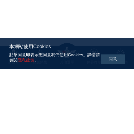
本網站使用Cookies
點擊同意即表示您同意我們使用Cookies。詳情請
同意
參閱
隱私政策
。
基金會
船艇銷售
其他選單
保養維修
航海活動
WARHAWK Sailing 駝峰航海於2018年由駝峰開發股份有
限公司與友晶科技集團共同成立。致力推廣大帆船航海運
動。我們經由航海教育、比賽訓練、跨洋長航，為台灣培