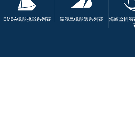
EMBA帆船挑戰系列賽
澎湖島帆船週系列賽
海峽盃帆船