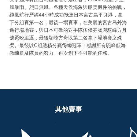
風暴雨、烈日無風、各種天侯海象與船隻機件的挑戰，
純風航行歷經44小時成功抵達日本宮古島平良港，拿
下分組賽第一名；最後一場賽事，在美麗的宮古島外海
進行場地賽，與日本可敬的對手隊伍傑芬號與駝峰方舟
號緊咬追逐，最後駝峰方舟以第二名拿下場地賽之殊
榮。最後以C組總積分贏得總冠軍！感謝所有駝峰航海
教練群及隊員的努力，再次創下不可能的任務。
其他賽事