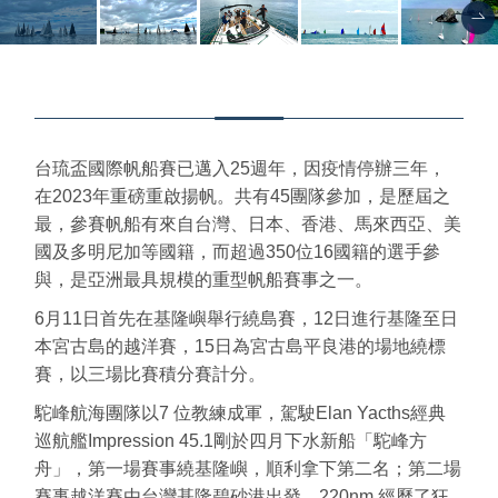
台琉盃國際帆船賽已邁入25週年，因疫情停辦三年，
在2023年重磅重啟揚帆。共有45團隊參加，是歷屆之
最，參賽帆船有來自台灣、日本、香港、馬來西亞、美
國及多明尼加等國籍，而超過350位16國籍的選手參
與，是亞洲最具規模的重型帆船賽事之一。
6月11日首先在基隆嶼舉行繞島賽，12日進行基隆至日
本宮古島的越洋賽，15日為宮古島平良港的場地繞標
賽，以三場比賽積分賽計分。
駝峰航海團隊以7 位教練成軍，駕駛Elan Yacths經典
巡航艦Impression 45.1剛於四月下水新船「駝峰方
舟」，第一場賽事繞基隆嶼，順利拿下第二名；第二場
賽事越洋賽由台灣基隆碧砂港出發，220nm 經歷了狂